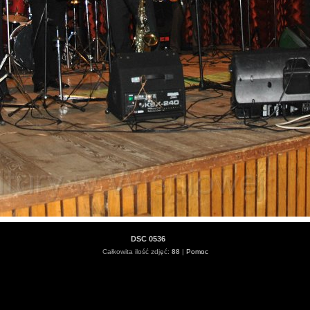
DSC 0536
Całkowita ilość zdjęć:
88
|
Pomoc