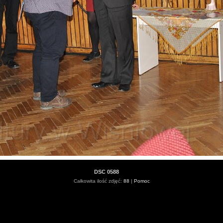
DSC 0588
Całkowita ilość zdjęć:
88
|
Pomoc