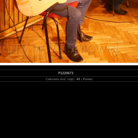
P1220673
Całkowita ilość zdjęć:
49
|
Pomoc