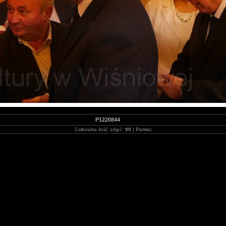
P1220844
Całkowita ilość zdjęć:
90
|
Pomoc