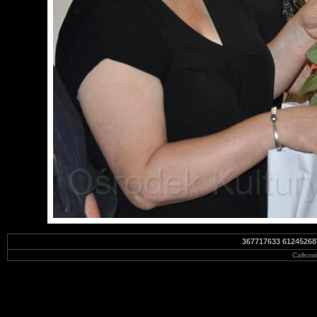
367717633 61245268
Całkowi