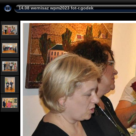
14.08 wernisaz wpm2023 fot-r.godek