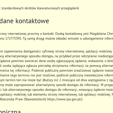
ć standardowych skrótów klawiaturowych przeglądarki
 dane kontaktowe
rony internetowej prosimy o kontakt. Osobą kontaktową jest
Magdalena Chm
fonu
172775393
. Tą samą drogą można składać wnioski o udostępnienie inform
 zapewnienia dostępności cyfrowej strony internetowej, aplikacji mobilnej 
cą alternatywnego sposobu dostępu, na przykład przez odczytanie niedostę
 Żądanie powinno zawierać dane osoby zgłaszającej żądanie, wskazanie, o któ
eli osoba żądająca zgłasza potrzebę otrzymania informacji za pomocą alter
wienia tej informacji. Podmiot publiczny powinien zrealizować żądanie niezwł
zymanie tego terminu nie jest możliwe, podmiot publiczny niezwłocznie infor
zym termin ten nie może być dłuższy niż 2 miesiące od dnia wystąpienia z ż
czny może zaproponować alternatywny sposób dostępu do informacji. W przy
ci lub alternatywnego sposobu dostępu do informacji, wnoszący żądanie mo
 aplikacji mobilnej lub elementu strony internetowej, lub aplikacji mobilnej
Rzecznika Praw Obywatelskich( https://www.rpo.gov.pl/).
oniczna