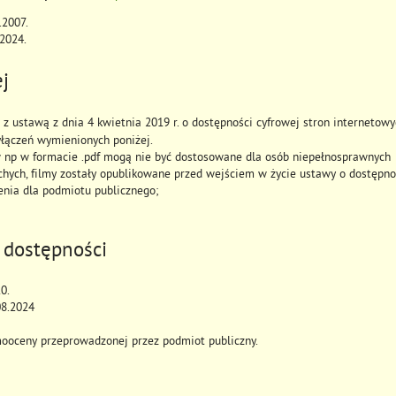
.2007
.
.2024
.
j
z ustawą z dnia 4 kwietnia 2019 r. o dostępności cyfrowej stron internetow
yłączeń wymienionych poniżej.
 np w formacie .pdf mogą nie być dostosowane dla osób niepełnosprawnych
uchych, filmy zostały opublikowane przed wejściem w życie ustawy o dostępno
enia dla podmiotu publicznego;
 dostępności
20
.
08.2024
ooceny przeprowadzonej przez podmiot publiczny.