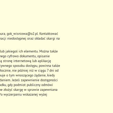
ura
,
gok_wisniowa@o2.pl
. Kontaktować
acji niedostępnej oraz składać skargi na
lub jakiegoś ich elementu. Można także
pnego cyfrowo dokumentu, opisanie
rą stronę internetową lub aplikację
natywnego sposobu dostępu, powinna także
ocznie, nie później niż w ciągu 7 dni od
muje o tym wnoszącego żądanie, kiedy
ądaniem. Jeżeli zapewnienie dostępności
padku, gdy podmiot publiczny odmówi
żne złożyć skargę w sprawie zapewniana
. Po wyczerpaniu wskazanej wyżej